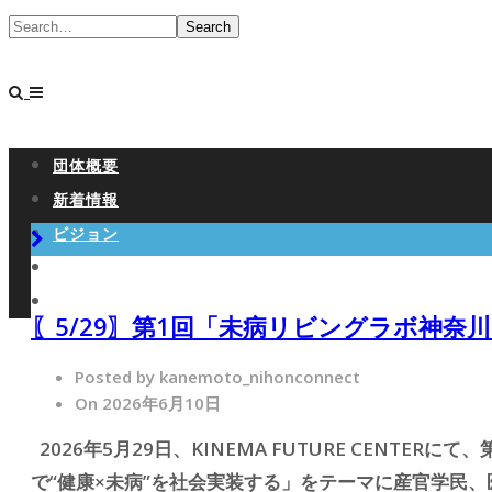
Search
団体概要
新着情報
ビジョン
リビングラボ
お問合せ
〖5/29〗第1回「未病リビングラボ神奈
Posted by kanemoto_nihonconnect
On 2026年6月10日
2026年5月29日、KINEMA FUTURE CENT
で“健康×未病”を社会実装する」をテーマに産官学民、医