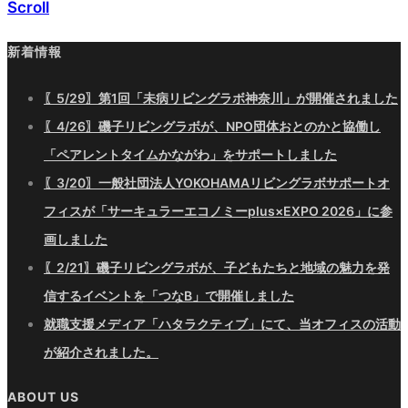
Scroll
新着情報
〖5/29〗第1回「未病リビングラボ神奈川」が開催されました
〖4/26〗磯子リビングラボが、NPO団体おとのかと協働し
「ペアレントタイムかながわ」をサポートしました
〖3/20〗一般社団法人YOKOHAMAリビングラボサポートオ
フィスが「サーキュラーエコノミーplus×EXPO 2026」に参
画しました
〖2/21〗磯子リビングラボが、子どもたちと地域の魅力を発
信するイベントを「つなB」で開催しました
就職支援メディア「ハタラクティブ」にて、当オフィスの活動
が紹介されました。
ABOUT US