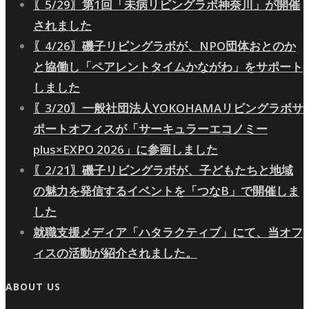
〖5/29〗第1回「未病リビングラボ神奈川」が開催
されました
〖4/26〗磯子リビングラボが、NPO団体おとのか
と協働し「ペアレントタイムかながわ」をサポート
しました
〖3/20〗一般社団法人YOKOHAMAリビングラボサ
ポートオフィスが「サーキュラーエコノミー
plus×EXPO 2026」に参画しました
〖2/21〗磯子リビングラボが、子どもたちと地域
の魅力を発信するイベントを「つなB」で開催しま
した
就職支援メディア「ハタラクティブ」にて、当オフ
ィスの活動が紹介されました。
ABOUT US