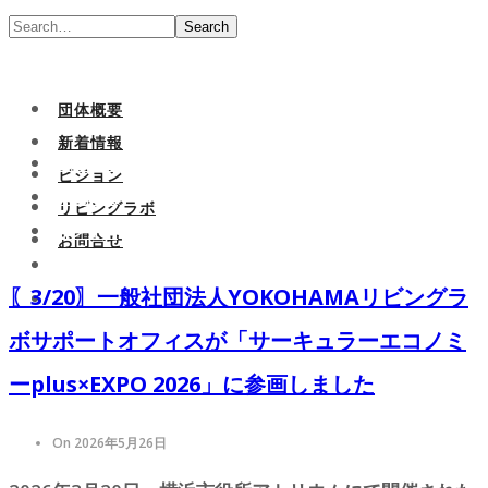
Search
団体概要
新着情報
団体概要
ビジョン
新着情報
リビングラボ
ビジョン
お問合せ
リビングラボ
〖3/20〗一般社団法人YOKOHAMAリビングラ
お問合せ
ボサポートオフィスが「サーキュラーエコノミ
ーplus×EXPO 2026」に参画しました
On 2026年5月26日