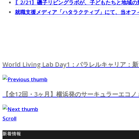
〖2/21〗磯子リビングラボが、子どもたちと地域
就職支援メディア「ハタラクティブ」にて、当オフ
World Living Lab Day1：パラレル
【全12回・3ヶ月】横浜発のサーキュラーエコノミー学習プロ
Scroll
新着情報