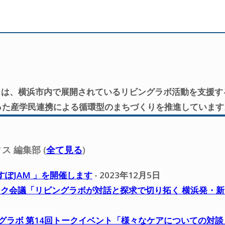
ィスは、横浜市内で展開されているリビングラボ活動を支援
なった産学民連携による循環型のまちづくりを推進しています
ィス 編集部
(
全て見る
)
すぽJAM 」を開催します
- 2023年12月5日
ットワーク会議「リビングラボが対話と探求で切り拓く 横浜発
ングラボ 第14回トークイベント「様々なケアについての対