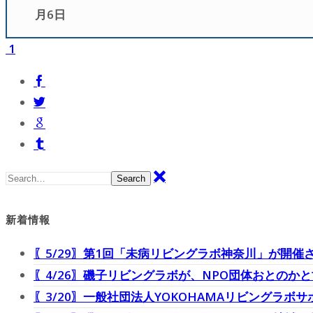
月6日
1
Search
新着情報
〖5/29〗第1回「未病リビングラボ神奈川」が開催
〖4/26〗磯子リビングラボが、NPO団体おとの
〖3/20〗一般社団法人YOKOHAMAリビングラボサ