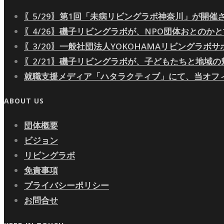
〖5/29〗第1回「未病リビングラボ神奈川」が開催
〖4/26〗磯子リビングラボが、NPO団体おとの
〖3/20〗一般社団法人YOKOHAMAリビングラボサ
〖2/21〗磯子リビングラボが、子どもたちと地域
就職支援メディア「ハタラクティブ」にて、当オフ
ABOUT US
団体概要
ビジョン
リビングラボ
免責事項
プライバシーポリシー
お問合せ