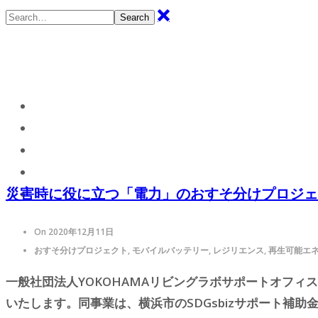
Search
団体概要
新着情報
ビジョン
リビングラボ
災害時に役に立つ「電力」のおすそ分けプロジェ
お問合せ
On 2020年12月11日
おすそ分けプロジェクト, モバイルバッテリー, レジリエンス, 再生可能エネル
一般社団法人YOKOHAMAリビングラボサポートオフ
いたします。同事業は、横浜市のSDGsbizサポート補